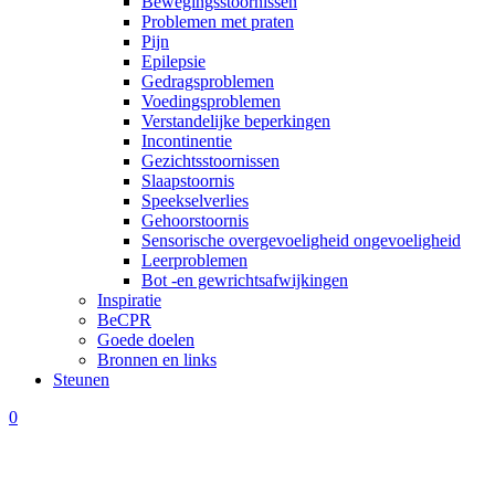
Bewegingsstoornissen
Problemen met praten
Pijn
Epilepsie
Gedragsproblemen
Voedingsproblemen
Verstandelijke beperkingen
Incontinentie
Gezichtsstoornissen
Slaapstoornis
Speekselverlies
Gehoorstoornis
Sensorische overgevoeligheid ongevoeligheid
Leerproblemen
Bot -en gewrichtsafwijkingen
Inspiratie
BeCPR
Goede doelen
Bronnen en links
Steunen
0