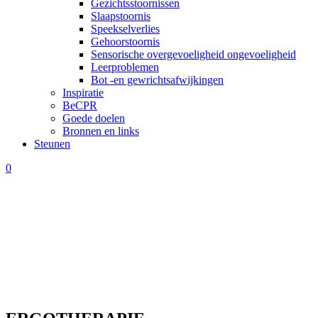
Gezichtsstoornissen
Slaapstoornis
Speekselverlies
Gehoorstoornis
Sensorische overgevoeligheid ongevoeligheid
Leerproblemen
Bot -en gewrichtsafwijkingen
Inspiratie
BeCPR
Goede doelen
Bronnen en links
Steunen
0