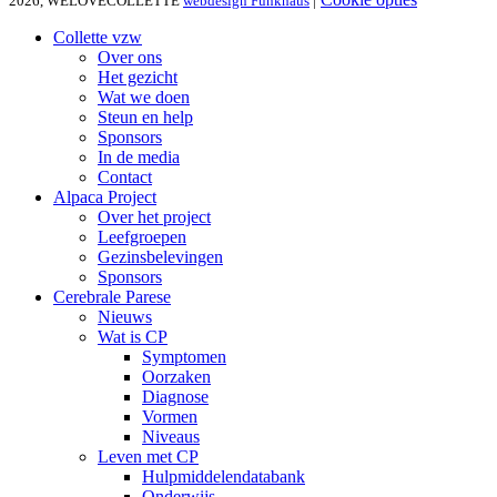
2026, WELOVECOLLETTE
webdesign Funkhaus
|
Collette vzw
Over ons
Het gezicht
Wat we doen
Steun en help
Sponsors
In de media
Contact
Alpaca Project
Over het project
Leefgroepen
Gezinsbelevingen
Sponsors
Cerebrale Parese
Nieuws
Wat is CP
Symptomen
Oorzaken
Diagnose
Vormen
Niveaus
Leven met CP
Hulpmiddelendatabank
Onderwijs