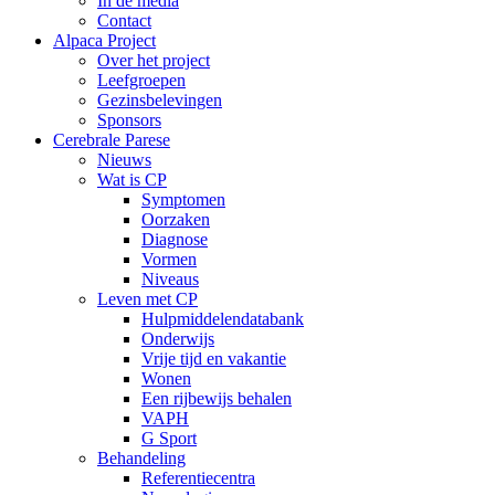
In de media
Contact
Alpaca Project
Over het project
Leefgroepen
Gezinsbelevingen
Sponsors
Cerebrale Parese
Nieuws
Wat is CP
Symptomen
Oorzaken
Diagnose
Vormen
Niveaus
Leven met CP
Hulpmiddelendatabank
Onderwijs
Vrije tijd en vakantie
Wonen
Een rijbewijs behalen
VAPH
G Sport
Behandeling
Referentiecentra