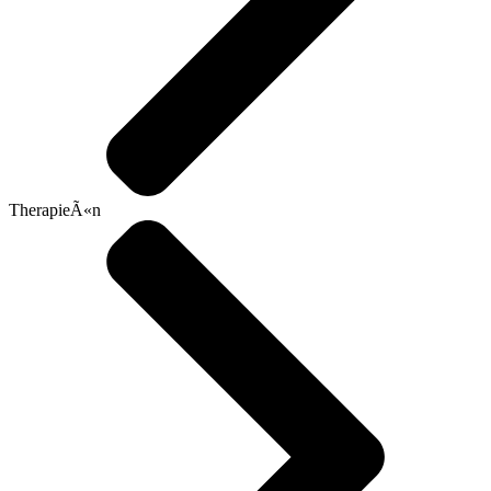
TherapieÃ«n