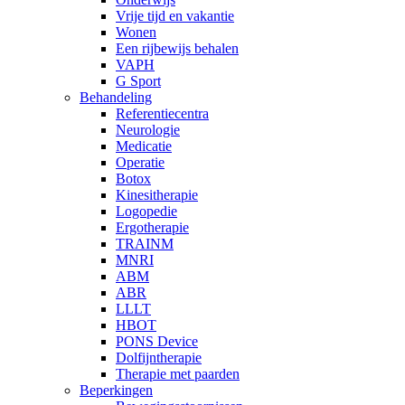
Vrije tijd en vakantie
Wonen
Een rijbewijs behalen
VAPH
G Sport
Behandeling
Referentiecentra
Neurologie
Medicatie
Operatie
Botox
Kinesitherapie
Logopedie
Ergotherapie
TRAINM
MNRI
ABM
ABR
LLLT
HBOT
PONS Device
Dolfijntherapie
Therapie met paarden
Beperkingen