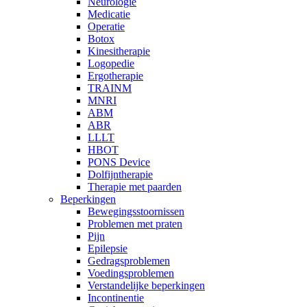
Neurologie
Medicatie
Operatie
Botox
Kinesitherapie
Logopedie
Ergotherapie
TRAINM
MNRI
ABM
ABR
LLLT
HBOT
PONS Device
Dolfijntherapie
Therapie met paarden
Beperkingen
Bewegingsstoornissen
Problemen met praten
Pijn
Epilepsie
Gedragsproblemen
Voedingsproblemen
Verstandelijke beperkingen
Incontinentie